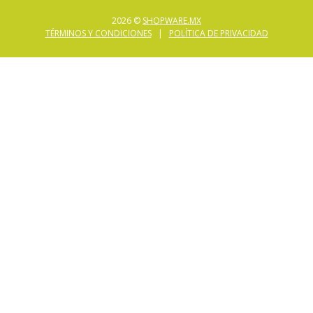
2026 ©
SHOPWARE.MX
TÉRMINOS Y CONDICIONES
|
POLÍTICA DE PRIVACIDAD